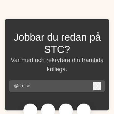
Jobbar du redan på
STC?
Var med och rekrytera din framtida
kollega.
@stc.se
Logga in