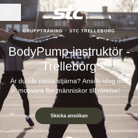
KARRIÄRMENY
Dela sidan
GRUPPTRÄNING
·
STC TRELLEBORG
BodyPump-instruktör -
Trelleborg
Är du vår nästa stjärna? Ansök idag och
motivera fler människor till rörelse!
Skicka ansökan