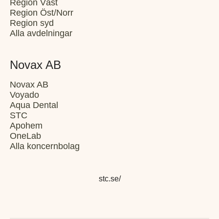
Region Väst
Region Öst/Norr
Region syd
Alla avdelningar
Novax AB
Novax AB
Voyado
Aqua Dental
STC
Apohem
OneLab
Alla koncernbolag
stc.se/