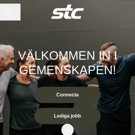
KARRIÄRMENY
Dela sidan
VÄLKOMMEN IN I
GEMENSKAPEN!
Connecta
Lediga jobb
Skrolla för mer innehåll