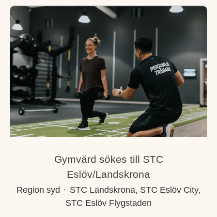
Gymvärd sökes till STC
Eslöv/Landskrona
Region syd
·
STC Landskrona, STC Eslöv City,
STC Eslöv Flygstaden