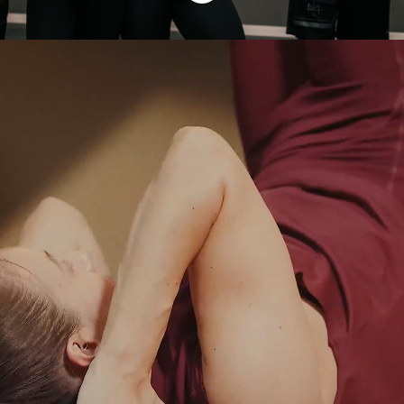
Vill du göra skillnad?
STC kan träning. Med glädje, passion och
stor gemenskap möter vi våra medlemmar
varje dag. Hos oss får alla möjlighet att ta
del av vår kunskap, utbud och erfarenhet
när det gäller träning. I det personliga
mötet ger vi våra medlemmar energi och
inspiration på vägen till ett friskare liv.
Att jobba hos oss innebär att med positiva
och sociala egenskaper förmå alla att