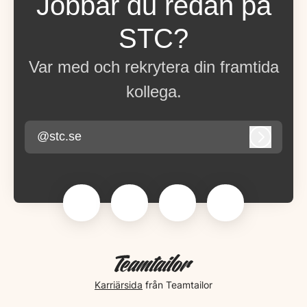
Jobbar du redan på
STC?
Var med och rekrytera din framtida
kollega.
@stc.se
Logga in
Karriärsida
från Teamtailor