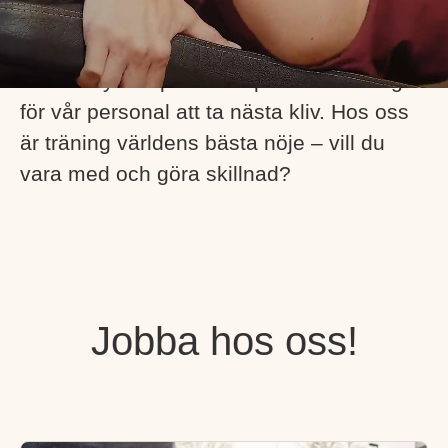
känna träningsglädje. På STC är du också
delaktig i att utveckla verksamheten. Vi
satsar mycket på att skapa förutsättningar
för vår personal att ta nästa kliv. Hos oss
är träning världens bästa nöje – vill du
vara med och göra skillnad?
Jobba hos oss!