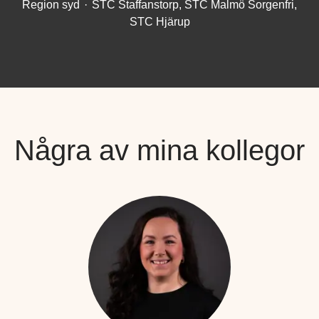
Region syd
·
STC Staffanstorp, STC Malmö Sorgenfri,
STC Hjärup
Några av mina kollegor