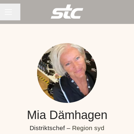
KARRIÄRMENY
Dela sidan
Mia Dämhagen
Distriktschef –
Region syd