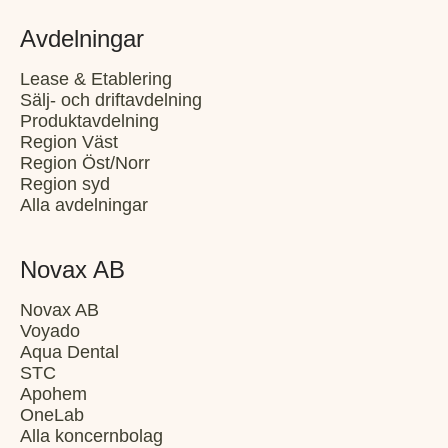
Avdelningar
Lease & Etablering
Sälj- och driftavdelning
Produktavdelning
Region Väst
Region Öst/Norr
Region syd
Alla avdelningar
Novax AB
Novax AB
Voyado
Aqua Dental
STC
Apohem
OneLab
Alla koncernbolag