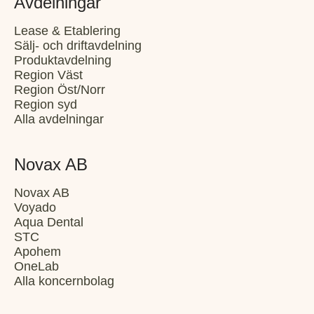
Avdelningar
Lease & Etablering
Sälj- och driftavdelning
Produktavdelning
Region Väst
Region Öst/Norr
Region syd
Alla avdelningar
Novax AB
Novax AB
Voyado
Aqua Dental
STC
Apohem
OneLab
Alla koncernbolag