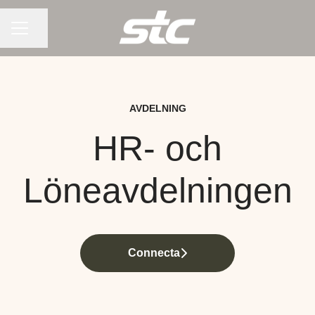
KARRIÄRMENY
Dela sidan
AVDELNING
HR- och
Löneavdelningen
Connecta