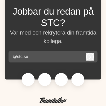
Jobbar du redan på
STC?
Var med och rekrytera din framtida
kollega.
@stc.se
Logga in