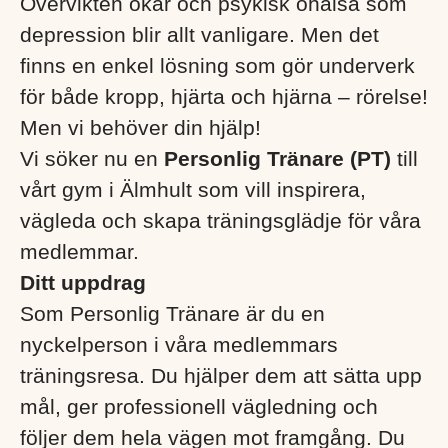
Övervikten ökar och psykisk ohälsa som
depression blir allt vanligare. Men det
finns en enkel lösning som gör underverk
för både kropp, hjärta och hjärna – rörelse!
Men vi behöver din hjälp!
Vi söker nu en
Personlig Tränare (PT)
till
vårt gym i Älmhult som vill inspirera,
vägleda och skapa träningsglädje för våra
medlemmar.
Ditt uppdrag
Som Personlig Tränare är du en
nyckelperson i våra medlemmars
träningsresa. Du hjälper dem att sätta upp
mål, ger professionell vägledning och
följer dem hela vägen mot framgång. Du