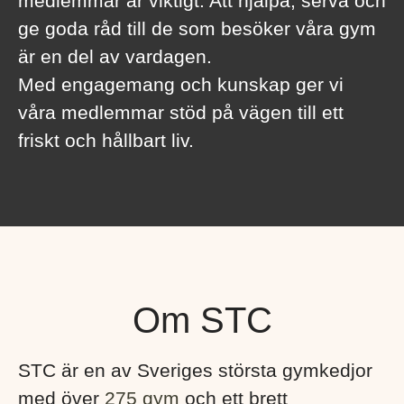
medlemmar är viktigt. Att hjälpa, serva och
ge goda råd till de som besöker våra gym
är en del av vardagen.
Med engagemang och kunskap ger vi
våra medlemmar stöd på vägen till ett
friskt och hållbart liv.
Om STC
STC är en av Sveriges största gymkedjor
med över
275 gym
och ett brett