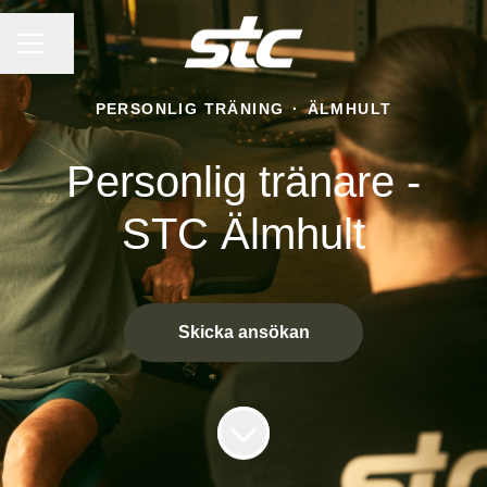
KARRIÄRMENY
Dela sidan
PERSONLIG TRÄNING
·
ÄLMHULT
Personlig tränare -
STC Älmhult
Skicka ansökan