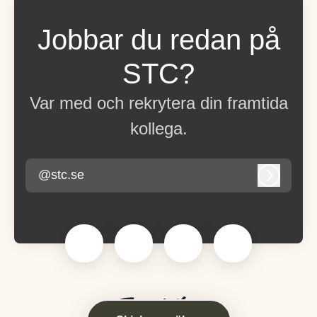
Jobbar du redan på
STC?
Var med och rekrytera din framtida
kollega.
@stc.se
Logga in