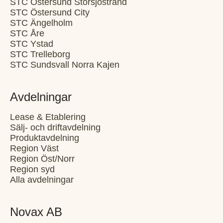
STC Östersund Storsjöstrand
STC Östersund City
STC Ängelholm
STC Åre
STC Ystad
STC Trelleborg
STC Sundsvall Norra Kajen
Avdelningar
Lease & Etablering
Sälj- och driftavdelning
Produktavdelning
Region Väst
Region Öst/Norr
Region syd
Alla avdelningar
Novax AB