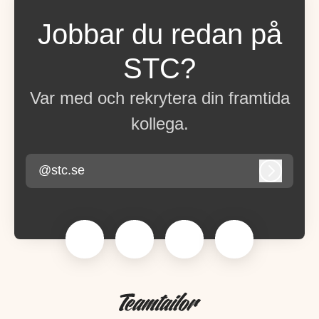
Jobbar du redan på
STC?
Var med och rekrytera din framtida
kollega.
@stc.se
Logga in