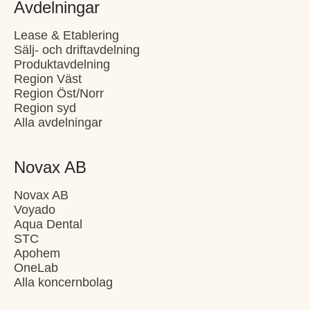
Avdelningar
Lease & Etablering
Sälj- och driftavdelning
Produktavdelning
Region Väst
Region Öst/Norr
Region syd
Alla avdelningar
Novax AB
Novax AB
Voyado
Aqua Dental
STC
Apohem
OneLab
Alla koncernbolag