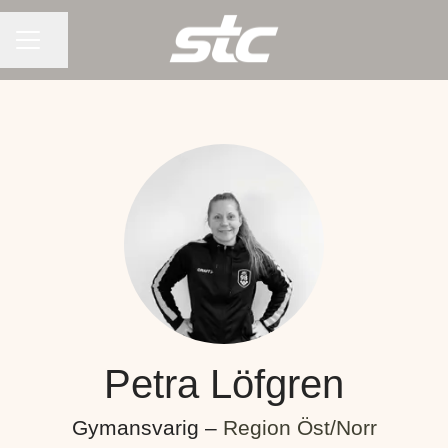
KARRIÄRMENY
Dela sidan
Petra Löfgren
Gymansvarig –
Region Öst/Norr