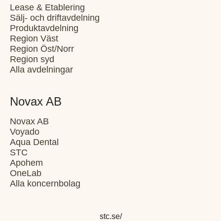
Lease & Etablering
Sälj- och driftavdelning
Produktavdelning
Region Väst
Region Öst/Norr
Region syd
Alla avdelningar
Novax AB
Novax AB
Voyado
Aqua Dental
STC
Apohem
OneLab
Alla koncernbolag
stc.se/