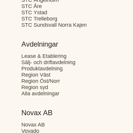
STC Ängelholm
STC Åre
STC Ystad
STC Trelleborg
STC Sundsvall Norra Kajen
Avdelningar
Lease & Etablering
Sälj- och driftavdelning
Produktavdelning
Region Väst
Region Öst/Norr
Region syd
Alla avdelningar
Novax AB
Novax AB
Voyado