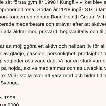
e sitt första gym år 1998 i Kungälv vilket blev s
eprenöriell resa. Sedan år 2018 ingår STC i fa
son-koncernen genom Bond Health Group. Vi h
erade medarbetare och strävar efter att aktiver
 alla åldrar med prisvärd, högkvalitativ och till
är att möjliggöra ett aktivt och hållbart liv för a
r av glädje, passion, personlighet, proffsighet 
 vägleder oss varje dag. Vi har en stark värd
s på nöjda, aktiva medlemmar och att utveckla 
. Vi är stolta över att vara med och bidra till 
 Sverige. ​
es
1998
are
2000