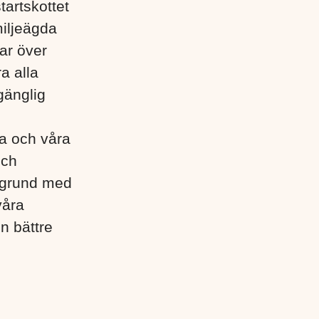
tartskottet
miljeägda
ar över
a alla
gänglig
lla och våra
och
egrund med
våra
en bättre