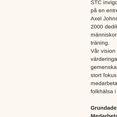
STC invigd
på en entr
Axel John
2000 dedik
människor i
träning.
Vår vision 
värderinga
gemenskap
stort foku
medarbetare
folkhälsa i
Grundad
Medarbet