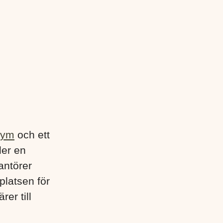
gym
och ett
der en
antörer
platsen för
rer till