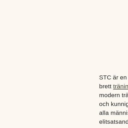
STC är en
brett
träni
modern trä
och kunnig
alla männis
elitsatsand