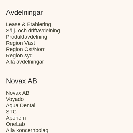
Avdelningar
Lease & Etablering
Sälj- och driftavdelning
Produktavdelning
Region Väst
Region Öst/Norr
Region syd
Alla avdelningar
Novax AB
Novax AB
Voyado
Aqua Dental
STC
Apohem
OneLab
Alla koncernbolag