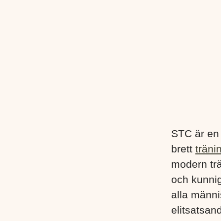
STC är en
brett
träni
modern trä
och kunnig
alla männis
elitsatsand