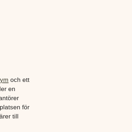
gym
och ett
der en
antörer
platsen för
rer till