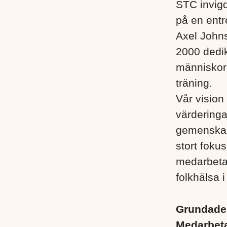
STC invigd
på en entr
Axel John
2000 dedik
människor i
träning.
Vår vision 
värderinga
gemenskap
stort foku
medarbetare
folkhälsa i
Grundad
Medarbet