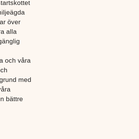
tartskottet
miljeägda
ar över
a alla
gänglig
lla och våra
och
egrund med
våra
en bättre