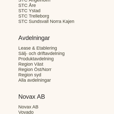
STC Ängelholm
STC Åre
STC Ystad
STC Trelleborg
STC Sundsvall Norra Kajen
Avdelningar
Lease & Etablering
Sälj- och driftavdelning
Produktavdelning
Region Väst
Region Öst/Norr
Region syd
Alla avdelningar
Novax AB
Novax AB
Voyado