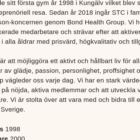
e sitt första gym år 1998 i Kungälv vilket blev s
eprenöriell resa. Sedan år 2018 ingår STC i fa
son-koncernen genom Bond Health Group. Vi h
erade medarbetare och strävar efter att aktiver
 alla åldrar med prisvärd, högkvalitativ och till
är att möjliggöra ett aktivt och hållbart liv för a
r av glädje, passion, personlighet, proffsighet 
 vägleder oss varje dag. Vi har en stark värd
s på nöjda, aktiva medlemmar och att utveckla 
. Vi är stolta över att vara med och bidra till 
 Sverige. ​
es
1998
are
2000