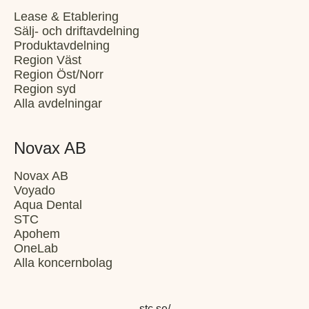
Lease & Etablering
Sälj- och driftavdelning
Produktavdelning
Region Väst
Region Öst/Norr
Region syd
Alla avdelningar
Novax AB
Novax AB
Voyado
Aqua Dental
STC
Apohem
OneLab
Alla koncernbolag
stc.se/