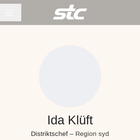
KARRIÄRMENY
Dela sidan
Ida Klüft
Distriktschef –
Region syd