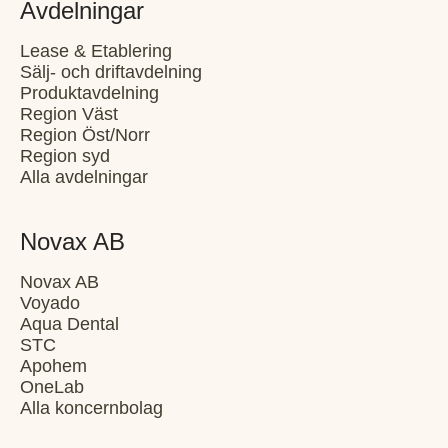
Avdelningar
Lease & Etablering
Sälj- och driftavdelning
Produktavdelning
Region Väst
Region Öst/Norr
Region syd
Alla avdelningar
Novax AB
Novax AB
Voyado
Aqua Dental
STC
Apohem
OneLab
Alla koncernbolag