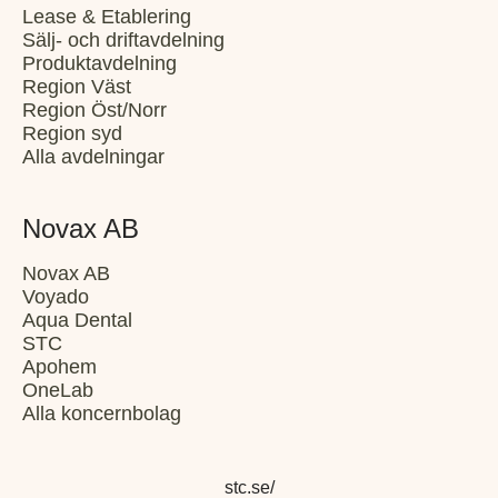
Lease & Etablering
Sälj- och driftavdelning
Produktavdelning
Region Väst
Region Öst/Norr
Region syd
Alla avdelningar
Novax AB
Novax AB
Voyado
Aqua Dental
STC
Apohem
OneLab
Alla koncernbolag
stc.se/