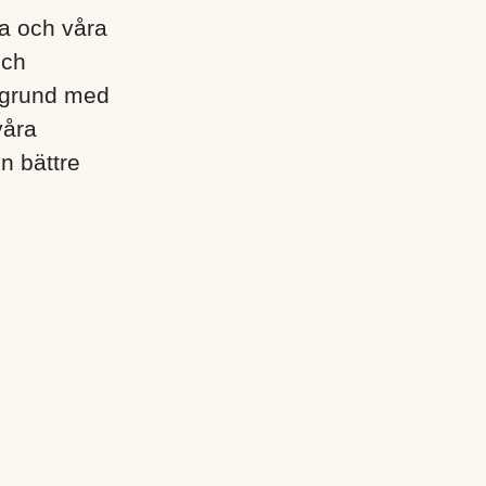
lla och våra
och
egrund med
våra
en bättre