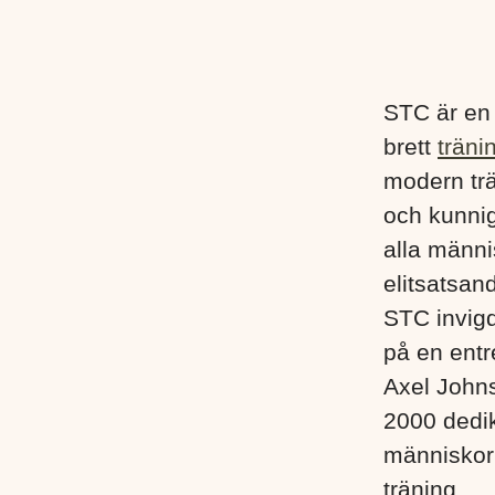
STC är en
brett
träni
modern trä
och kunnig
alla männis
elitsatsand
STC invigd
på en entr
Axel John
2000 dedik
människor i
träning.