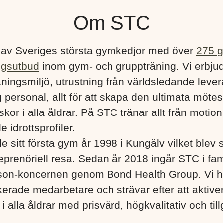
Om STC
 av Sveriges största gymkedjor med över
275 
ngsutbud
inom gym- och gruppträning. Vi erbju
ningsmiljö, utrustning från världsledande lever
 personal, allt för att skapa den ultimata mötes
kor i alla åldrar. På STC tränar allt från motionä
e idrottsprofiler.
e sitt första gym år 1998 i Kungälv vilket blev s
eprenöriell resa. Sedan år 2018 ingår STC i fa
son-koncernen genom Bond Health Group. Vi h
erade medarbetare och strävar efter att aktiver
 alla åldrar med prisvärd, högkvalitativ och till