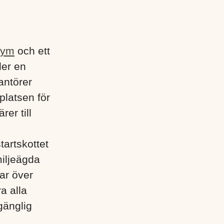
gym
och ett
der en
antörer
platsen för
rer till
tartskottet
miljeägda
ar över
a alla
gänglig