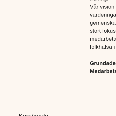
Vår vision 
värderinga
gemenskap
stort foku
medarbetare
folkhälsa i
Grundad
Medarbet
Karriärsida