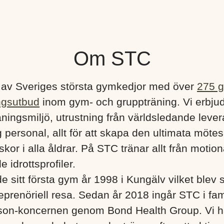
Om STC
 av Sveriges största gymkedjor med över
275 
ngsutbud
inom gym- och gruppträning. Vi erbju
ningsmiljö, utrustning från världsledande lever
 personal, allt för att skapa den ultimata mötes
kor i alla åldrar. På STC tränar allt från motionä
e idrottsprofiler.
e sitt första gym år 1998 i Kungälv vilket blev s
eprenöriell resa. Sedan år 2018 ingår STC i fa
son-koncernen genom Bond Health Group. Vi h