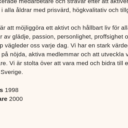
erade medarbetare och strävar efter att aktiver
 alla åldrar med prisvärd, högkvalitativ och till
är att möjliggöra ett aktivt och hållbart liv för a
r av glädje, passion, personlighet, proffsighet 
 vägleder oss varje dag. Vi har en stark värd
s på nöjda, aktiva medlemmar och att utveckla 
. Vi är stolta över att vara med och bidra till 
 Sverige. ​
es
1998
are
2000