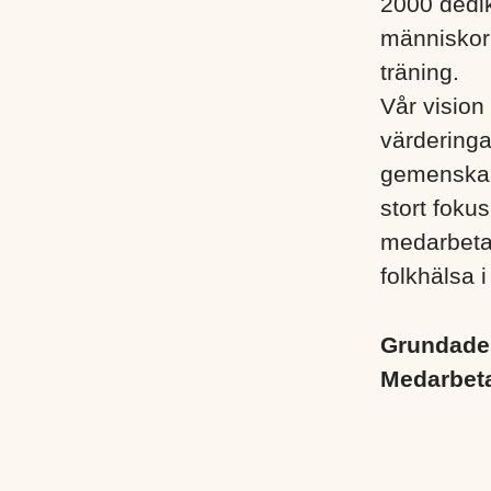
2000 dedik
människor i
träning.
Vår vision 
värderinga
gemenskap
stort foku
medarbetare
folkhälsa i
Grundad
Medarbet