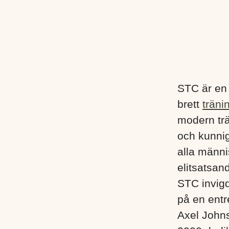
STC är en
brett
träni
modern trä
och kunnig
alla männis
elitsatsand
STC invigd
på en entr
Axel John