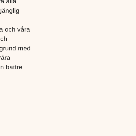
a alla
gänglig
lla och våra
och
egrund med
våra
en bättre