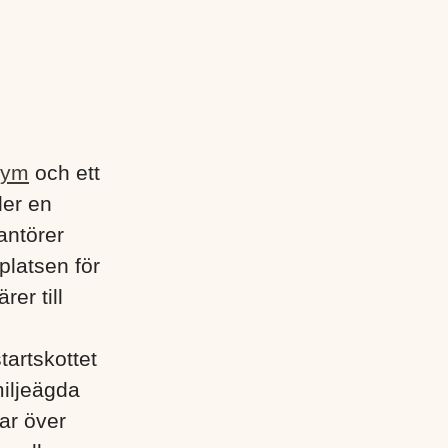
gym
och ett
der en
antörer
platsen för
rer till
tartskottet
miljeägda
ar över