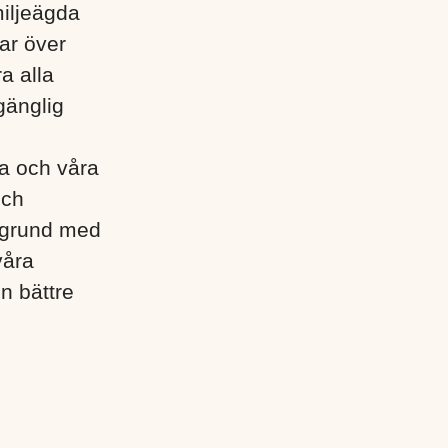
miljeägda
ar över
a alla
gänglig
lla och våra
och
egrund med
våra
en bättre