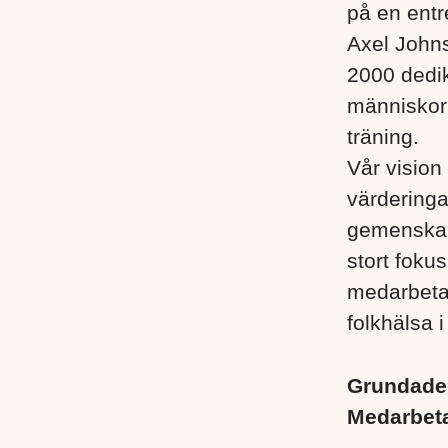
på en entr
Axel John
2000 dedik
människor i
träning.
Vår vision 
värderinga
gemenskap
stort foku
medarbetare
folkhälsa i
Grundad
Medarbet