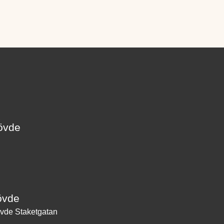
kövde
övde
vde Staketgatan