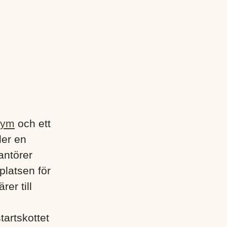
gym
och ett
der en
antörer
platsen för
rer till
tartskottet