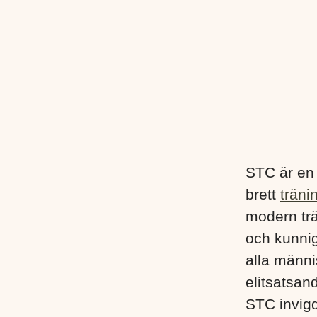
STC är en
brett
träni
modern trä
och kunnig
alla männis
elitsatsand
STC invigd