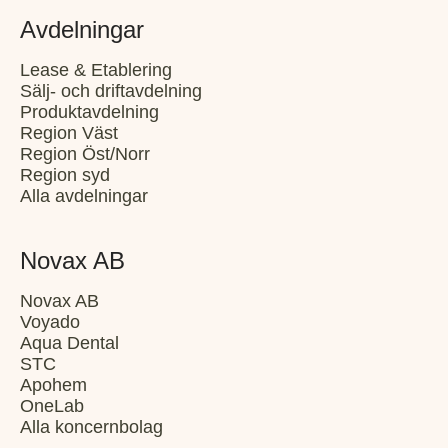
Avdelningar
Lease & Etablering
Sälj- och driftavdelning
Produktavdelning
Region Väst
Region Öst/Norr
Region syd
Alla avdelningar
Novax AB
Novax AB
Voyado
Aqua Dental
STC
Apohem
OneLab
Alla koncernbolag