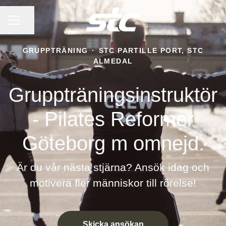
KARRIÄRMENY
Dela sidan
GRUPPTRÄNING
·
STC PARTILLE PORT, STC
ALMEDAL
Gruppträningsinstruktör
- Pilates Reformer
Göteborg m omnejd.
Är du vår nästa stjärna? Ansök idag och
motivera fler människor till rörelse!
Skicka ansökan