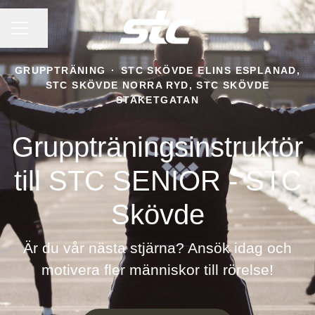
KARRIÄRMENY
Dela sidan
GRUPPTRÄNING
·
STC SKÖVDE ELINS ESPLANAD,
STC SKÖVDE NORRA RYD, STC SKÖVDE
STAKETGATAN
Gruppträningsinstruktör
till STC SENIOR - STC
Skövde
Är du vår nästa stjärna? Ansök idag och
motivera fler människor till rörelse!