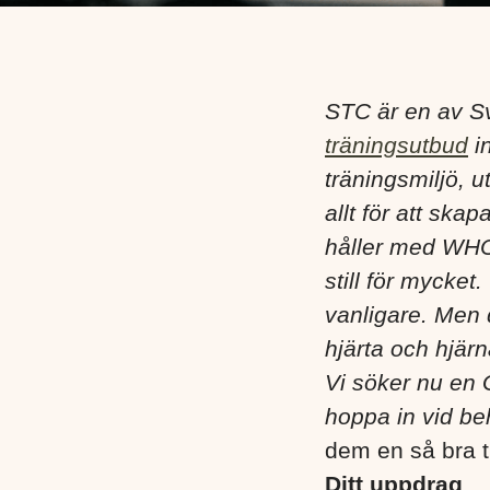
STC är en av S
träningsutbud
i
träningsmiljö, 
allt för att ska
håller med WHO,
still för mycket
vanligare. Men 
hjärta och hjärn
Vi söker nu en
hoppa in vid be
dem en så bra t
Ditt uppdrag