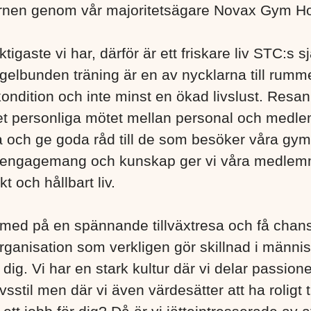
nen genom vår majoritetsägare Novax Gym Ho
tigaste vi har, därför är ett friskare liv STC:s s
gelbunden träning är en av nycklarna till rumme
ondition och inte minst en ökad livslust. Resan 
t personliga mötet mellan personal och medlem
va och ge goda råd till de som besöker våra gym
engagemang och kunskap ger vi våra medlem
skt och hållbart liv.
 med på en spännande tillväxtresa och få chans
organisation som verkligen gör skillnad i människ
dig. Vi har en stark kultur där vi delar passione
vsstil men där vi även värdesätter att ha roligt