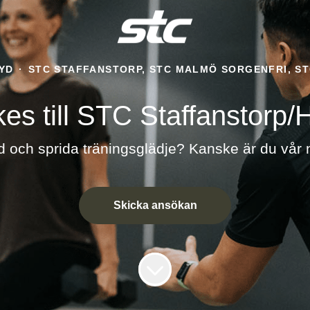
YD
·
STC STAFFANSTORP, STC MALMÖ SORGENFRI, S
s till STC Staffanstorp
ed och sprida träningsglädje? Kanske är du vår
Skicka ansökan