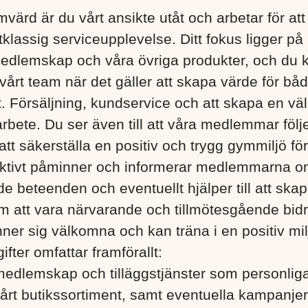
värd är du vårt ansikte utåt och arbetar för att
lassig serviceupplevelse. Ditt fokus ligger på a
medlemskap och våra övriga produkter, och du 
v vårt team när det gäller att skapa värde för 
 Försäljning, kundservice och att skapa en v
 arbete. Du ser även till att våra medlemmar följ
r att säkerställa en positiv och trygg gymmiljö för
aktivt påminner och informerar medlemmarna o
e beteenden och eventuellt hjälper till att ska
att vara närvarande och tillmötesgående bidrar 
r sig välkomna och kan träna i en positiv mil
fter omfattar framförallt:
medlemskap och tilläggstjänster som personliga
vårt butikssortiment, samt eventuella kampanje