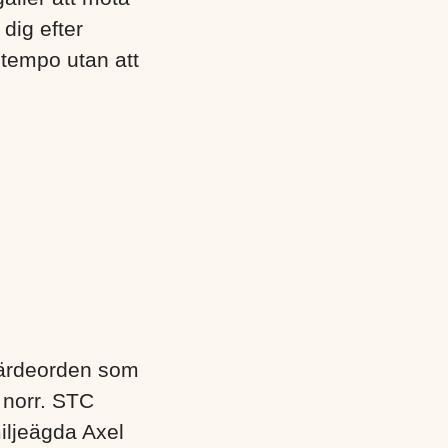
dig efter
 tempo utan att
värdeorden som
i norr. STC
iljeägda Axel