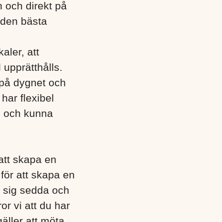
n och direkt på
 den bästa
aler, att
 upprätthålls.
 på dygnet och
ar flexibel
l och kunna
 att skapa en
för att skapa en
 sig sedda och
or vi att du har
gäller att möta