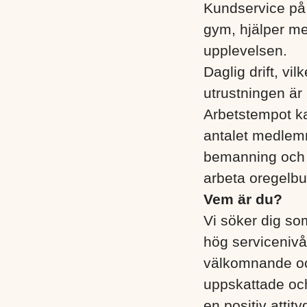
Kundservice på 
gym, hjälper me
upplevelsen.
Daglig drift, vi
utrustningen är
Arbetstempot ka
antalet medlem
bemanning och v
arbeta oregelbu
Vem är du?
Vi söker dig som
hög servicenivå
välkomnande oc
uppskattade och 
en positiv attit