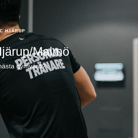
TC HJÄRUP
/Hjärup/Malmö
 nästa gymvärd?