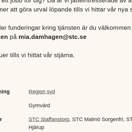
ett jobb för dig? Då är vi jätteintresserade av at
r att göra urval löpande tills vi hittar vår nya 
ller funderingar kring tjänsten är du välkommen 
gen
på
mia.damhagen@stc.se
r tills vi hittat vår stjärna.
ning
Region syd
Gymvärd
r
STC Staffanstorp
, STC Malmö Sorgenfri, S
Hjärup