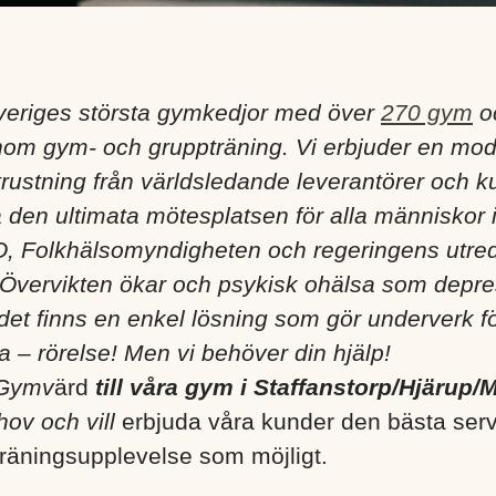
veriges största gymkedjor med över
270 gym
oc
nom gym- och gruppträning. Vi erbjuder en mo
utrustning från världsledande leverantörer och k
pa den ultimata mötesplatsen för alla människor i 
 Folkhälsomyndigheten och regeringens utredar
. Övervikten ökar och psykisk ohälsa som depress
det finns en enkel lösning som gör underverk f
a – rörelse! Men vi behöver din hjälp!
 Gymv
ärd
till våra gym i Staffanstorp/Hjärup
hov och vill
erbjuda våra kunder den bästa ser
räningsupplevelse som möjligt.