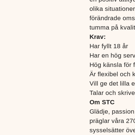
olika situation
förändrade omst
tumma på kvalit
Krav:
Har fyllt 18 år
Har en hög se
Hög känsla för 
Är flexibel och
Vill ge det lill
Talar och skriv
Om STC
Glädje, passion
präglar våra 270
sysselsätter öv