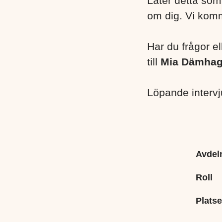
Låter detta som 
om dig. Vi komme
Har du frågor e
till
Mia Dämha
Löpande intervjue
Avdel
Roll
Platse