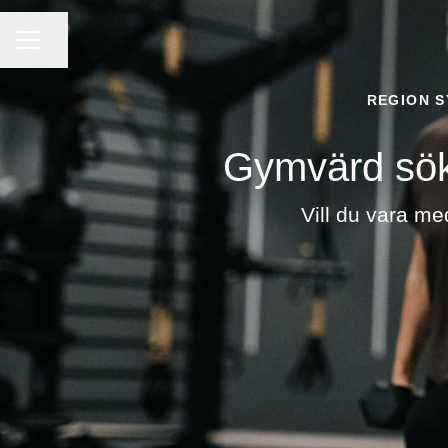
KARRIÄRMENY
Dela sidan
REGION S
Gymvärd söke
Vill du vara m