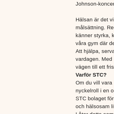
Johnson-koncer
Hälsan är det vik
målsättning. Re
känner styrka, k
våra gym där de
Att hjälpa, ser
vardagen. Med 
vägen till ett fri
Varför STC?
Om du vill vara
nyckelroll i en 
STC bolaget för 
och hälsosam li