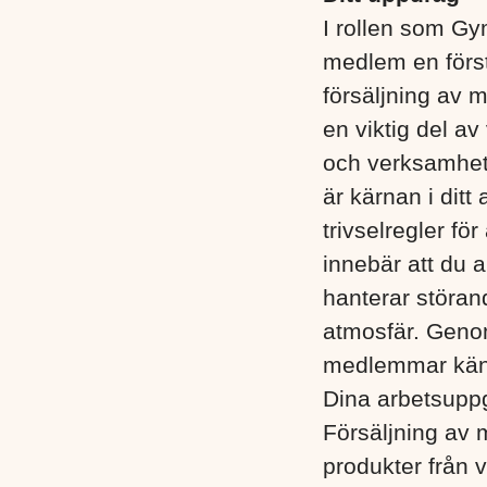
I rollen som Gym
medlem en förstk
försäljning av 
en viktig del a
och verksamhet.
är kärnan i ditt
trivselregler fö
innebär att du 
hanterar störand
atmosfär. Genom 
medlemmar känne
Dina arbetsuppgi
Försäljning av 
produkter från 