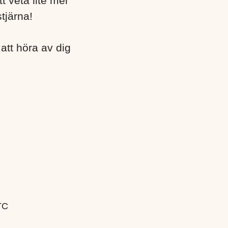
t veta lite mer
stjärna!
att höra av dig
TC