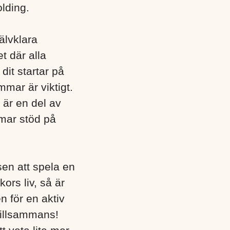
lding.
jälvklara
t där alla
dit startar på
mar är viktigt.
 är en del av
mar stöd på
en att spela en
ors liv, så är
n för en aktiv
 tillsammans!