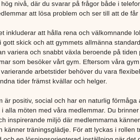
hög nivå, där du svarar på frågor både i telefo
dlemmar att lösa problem och ser till att de får
lket inkluderar att hålla rena och välkomnande lok
 i gott skick och att gymmets allmänna standard
n variera och snabbt växla beroende på tiden
mar som besöker vårt gym. Eftersom våra gym h
arierande arbetstider behöver du vara flexibe
ndna tider främst kvällar och helger.
 är positiv, social och har en naturlig förmåga
 i alla möten med våra medlemmar. Du brinner 
h inspirerande miljö där medlemmarna känner
känner träningsglädje. För att lyckas i rollen tr
yd och en lösningsorienterad inställning när det 