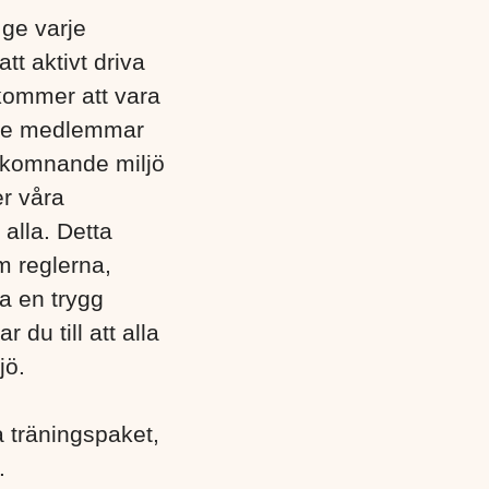
 ge varje
tt aktivt driva
kommer att vara
både medlemmar
älkomnande miljö
er våra
 alla. Detta
m reglerna,
pa en trygg
du till att alla
jö.
 träningspaket,
r.