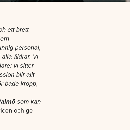
h ett brett
dern
unnig personal,
alla åldrar. Vi
e: vi sitter
ion blir allt
ör både kropp,
/Malmö
som kan
vicen och ge