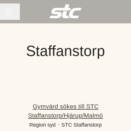
KARRIÄRMENY
Dela sidan
Staffanstorp
Gymvärd sökes till STC
Staffanstorp/Hjärup/Malmö
Region syd
·
STC Staffanstorp