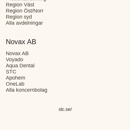
Region Väst
Region Öst/Norr
Region syd
Alla avdelningar
Novax AB
Novax AB
Voyado
Aqua Dental
STC
Apohem
OneLab
Alla koncernbolag
stc.se/