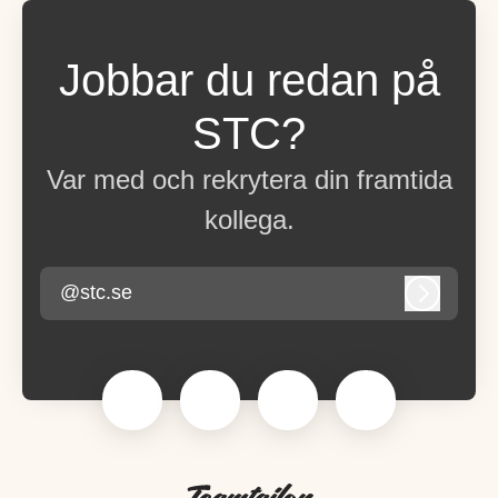
Jobbar du redan på
STC?
Var med och rekrytera din framtida
kollega.
@stc.se
Logga in