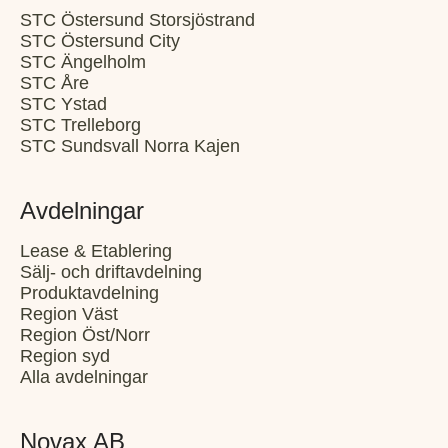
STC Östersund Storsjöstrand
STC Östersund City
STC Ängelholm
STC Åre
STC Ystad
STC Trelleborg
STC Sundsvall Norra Kajen
Avdelningar
Lease & Etablering
Sälj- och driftavdelning
Produktavdelning
Region Väst
Region Öst/Norr
Region syd
Alla avdelningar
Novax AB