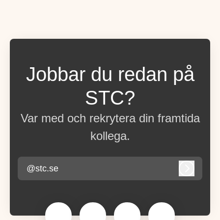
Jobbar du redan på
STC?
Var med och rekrytera din framtida
kollega.
@stc.se
Logga in