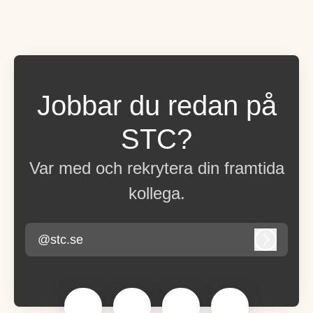
Jobbar du redan på
STC?
Var med och rekrytera din framtida
kollega.
@stc.se
Logga in