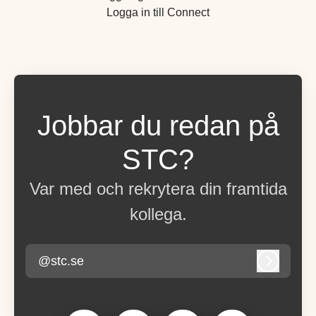
Logga in till Connect
Jobbar du redan på
STC?
Var med och rekrytera din framtida
kollega.
@stc.se
Logga in