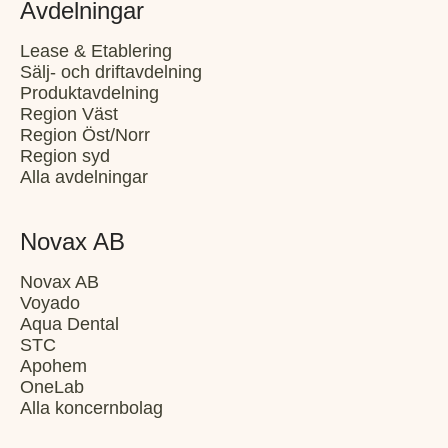
Avdelningar
Lease & Etablering
Sälj- och driftavdelning
Produktavdelning
Region Väst
Region Öst/Norr
Region syd
Alla avdelningar
Novax AB
Novax AB
Voyado
Aqua Dental
STC
Apohem
OneLab
Alla koncernbolag