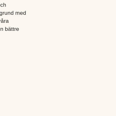
och
egrund med
våra
en bättre