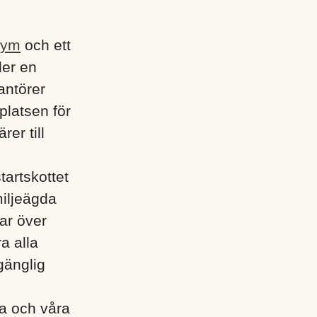
gym
och ett
der en
antörer
platsen för
rer till
tartskottet
miljeägda
ar över
a alla
gänglig
lla och våra