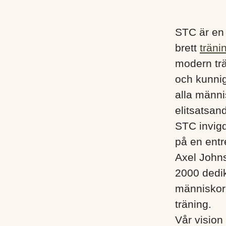
STC är en
brett
träni
modern trä
och kunnig
alla männis
elitsatsand
STC invigd
på en entr
Axel John
2000 dedik
människor i
träning.
Vår vision 