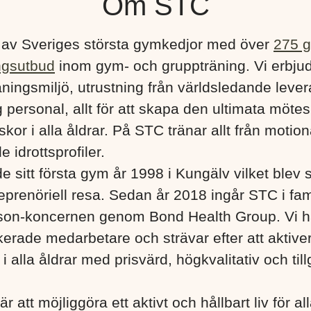
Om STC
 av Sveriges största gymkedjor med över
275 
ngsutbud
inom gym- och gruppträning. Vi erbju
ningsmiljö, utrustning från världsledande lever
 personal, allt för att skapa den ultimata mötes
kor i alla åldrar. På STC tränar allt från motionä
e idrottsprofiler.
e sitt första gym år 1998 i Kungälv vilket blev s
eprenöriell resa. Sedan år 2018 ingår STC i fa
son-koncernen genom Bond Health Group. Vi h
erade medarbetare och strävar efter att aktiver
 alla åldrar med prisvärd, högkvalitativ och till
är att möjliggöra ett aktivt och hållbart liv för a