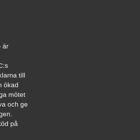
 är
C:s
arna till
en ökad
iga mötet
rva och ge
agen.
töd på