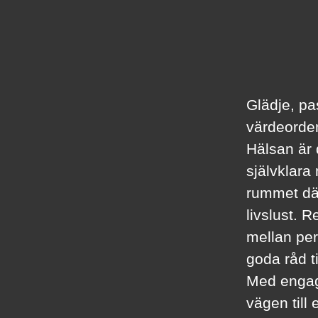
Glädje, pa
värdeorden
Hälsan är d
självklara
rummet där
livslust. 
mellan per
goda råd t
Med engag
vägen till e