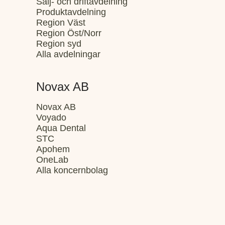
Sälj- och driftavdelning
Produktavdelning
Region Väst
Region Öst/Norr
Region syd
Alla avdelningar
Novax AB
Novax AB
Voyado
Aqua Dental
STC
Apohem
OneLab
Alla koncernbolag