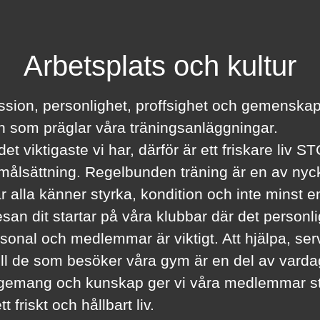
Arbetsplats och kultur
ssion, personlighet, proffsighet och gemenskap
 som präglar våra träningsanläggningar.
et viktigaste vi har, därför är ett friskare liv ST
 målsättning. Regelbunden träning är en av nyckl
 alla känner styrka, kondition och inte minst 
Resan dit startar på våra klubbar där det personl
sonal och medlemmar är viktigt. Att hjälpa, se
ill de som besöker våra gym är en del av vard
emang och kunskap ger vi våra medlemmar s
tt friskt och hållbart liv.