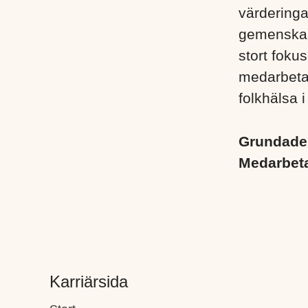
värderinga
gemenskap
stort foku
medarbetare
folkhälsa i
Grundad
Medarbet
Karriärsida