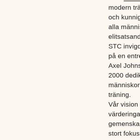
modern trä
och kunnig
alla männis
elitsatsand
STC invigd
på en entr
Axel John
2000 dedik
människor i
träning.
Vår vision 
värderinga
gemenskap
stort foku