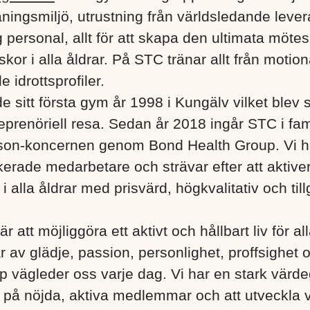
ningsmiljö, utrustning från världsledande lever
 personal, allt för att skapa den ultimata mötes
kor i alla åldrar. På STC tränar allt från motionä
e idrottsprofiler.
e sitt första gym år 1998 i Kungälv vilket blev s
eprenöriell resa. Sedan år 2018 ingår STC i fa
son-koncernen genom Bond Health Group. Vi h
erade medarbetare och strävar efter att aktiver
 alla åldrar med prisvärd, högkvalitativ och till
är att möjliggöra ett aktivt och hållbart liv för a
r av glädje, passion, personlighet, proffsighet 
 vägleder oss varje dag. Vi har en stark värd
s på nöjda, aktiva medlemmar och att utveckla 