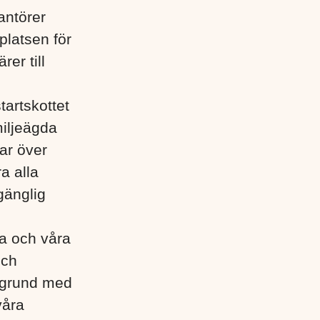
antörer
platsen för
rer till
tartskottet
miljeägda
ar över
a alla
gänglig
lla och våra
och
egrund med
våra