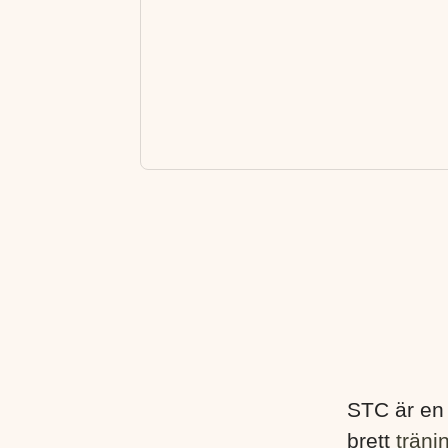
STC är en
brett
träni