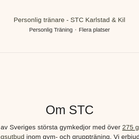
Personlig tränare - STC Karlstad & Kil
Personlig Träning
·
Flera platser
Om STC
 av Sveriges största gymkedjor med över
275 
ngsutbud
inom gym- och gruppträning. Vi erbju