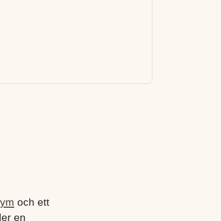
gym
och ett
der en