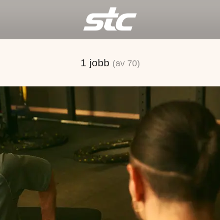
1 jobb
(av 70)