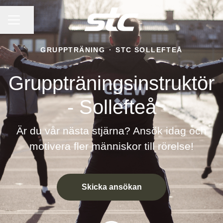
KARRIÄRMENY
Dela sidan
GRUPPTRÄNING
·
STC SOLLEFTEÅ
Gruppträningsinstruktör
- Sollefteå
Är du vår nästa stjärna? Ansök idag och
motivera fler människor till rörelse!
Skicka ansökan