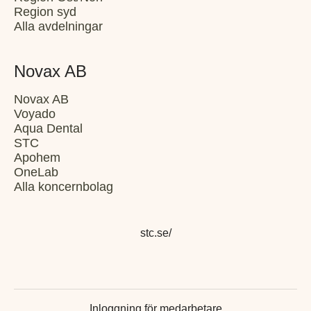
Region syd
Alla avdelningar
Novax AB
Novax AB
Voyado
Aqua Dental
STC
Apohem
OneLab
Alla koncernbolag
stc.se/
Inloggning för medarbetare