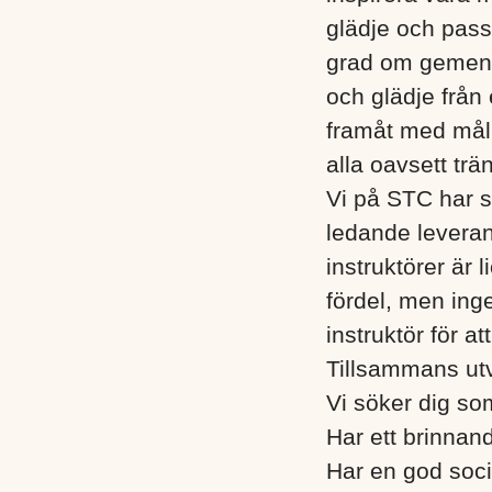
glädje och pass
grad om gemens
och glädje från 
framåt med mål a
alla oavsett tr
Vi på STC har s
ledande leveran
instruktörer är 
fördel, men ing
instruktör för a
Tillsammans utv
Vi söker dig so
Har ett brinnand
Har en god soc