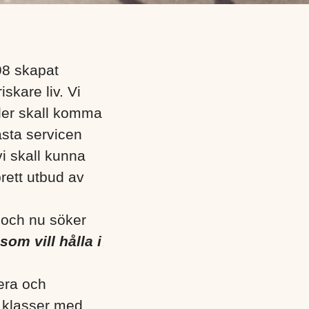
98 skapat
iskare liv. Vi
fler skall komma
ästa servicen
i skall kunna
brett utbud av
a och nu söker
som vill hålla i
era och
a klasser med