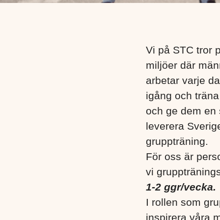
Vi på STC tror 
miljöer där männi
arbetar varje da
igång och träna
och ge dem en s
leverera Sverige
gruppträning.
För oss är pers
vi grupptränings
1-2 ggr/vecka.
I rollen som gr
inspirera våra 