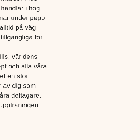
 handlar i hög
nar under pepp
alltid på väg
illgängliga för
lls, världens
pt och alla våra
et en stor
ar av dig som
våra deltagare.
ruppträningen.