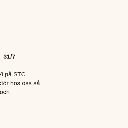
r
31/7
 Vi på STC
ktör hos oss så
 och