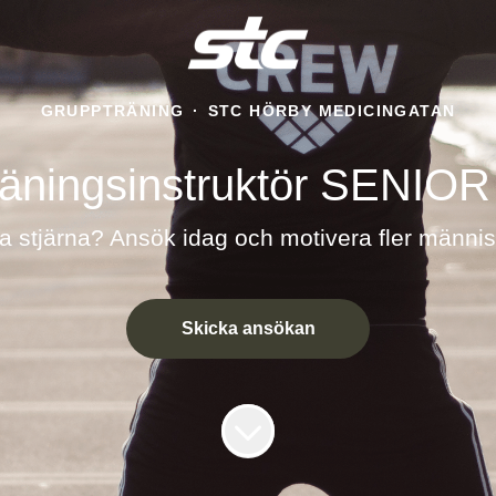
GRUPPTRÄNING
·
STC HÖRBY MEDICINGATAN
äningsinstruktör SENIOR
a stjärna? Ansök idag och motivera fler människo
Skicka ansökan