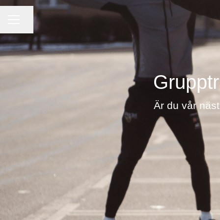
KARRIÄRMENY
Dela sidan
Grupptr
Är du vår näst