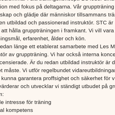
ion med fokus på deltagarna. Vår gruppträning
kap och glädje där människor tillsammans trä
en utbildad och passionerad instruktör. STC är 
tt hålla gruppträningen i framkant. Vi vill vara t
äningsmål, erfarenhet, ålder och kön.
edan länge ett etablerat samarbete med Les Mi
tör av gruppträning. Vi har också interna konce
licensierade. Är du redan utbildad instruktör är d
et måste. Vi utför regelbundet vidareutbildning
tt kunna garantera proffsighet och säkerhet för 
ärderar och utvecklar vi ständigt utbudet på g
m:
e intresse för träning
ial kompetens