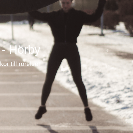
 - Hörby
r till rörelse!