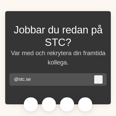
Jobbar du redan på
STC?
Var med och rekrytera din framtida
kollega.
@stc.se
Logga in