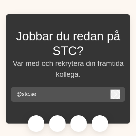
Jobbar du redan på
STC?
Var med och rekrytera din framtida
kollega.
@stc.se
Logga in