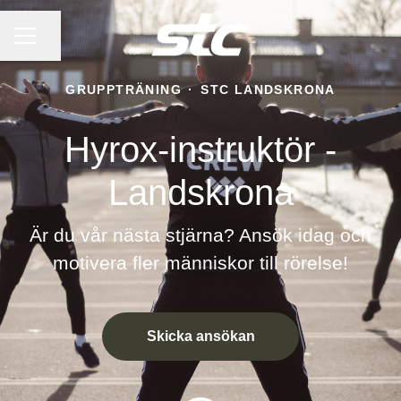
KARRIÄRMENY
Dela sidan
GRUPPTRÄNING
·
STC LANDSKRONA
Hyrox-instruktör -
Landskrona
Är du vår nästa stjärna? Ansök idag och
motivera fler människor till rörelse!
Skicka ansökan