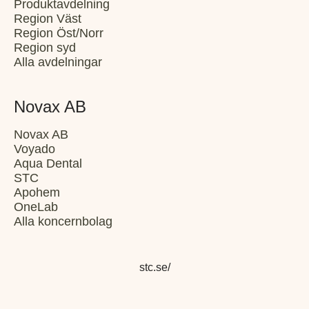
Produktavdelning
Region Väst
Region Öst/Norr
Region syd
Alla avdelningar
Novax AB
Novax AB
Voyado
Aqua Dental
STC
Apohem
OneLab
Alla koncernbolag
stc.se/