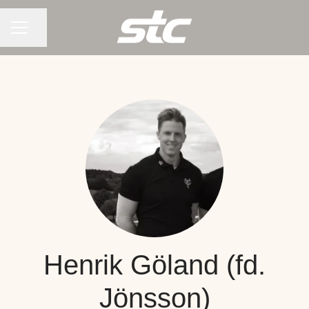
KARRIÄRMENY
Dela sidan
Henrik Göland (fd.
Jönsson)