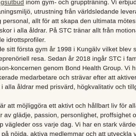
ngsutbud
inom gym- och gruppträning. Vi erbju
ningsmiljö, utrustning från världsledande lever
 personal, allt för att skapa den ultimata mötes
kor i alla åldrar. På STC tränar allt från motionä
e idrottsprofiler.
e sitt första gym år 1998 i Kungälv vilket blev s
eprenöriell resa. Sedan år 2018 ingår STC i fa
son-koncernen genom Bond Health Group. Vi h
erade medarbetare och strävar efter att aktiver
 alla åldrar med prisvärd, högkvalitativ och till
är att möjliggöra ett aktivt och hållbart liv för a
r av glädje, passion, personlighet, proffsighet 
 vägleder oss varje dag. Vi har en stark värd
s på nöjda, aktiva medlemmar och att utveckla 