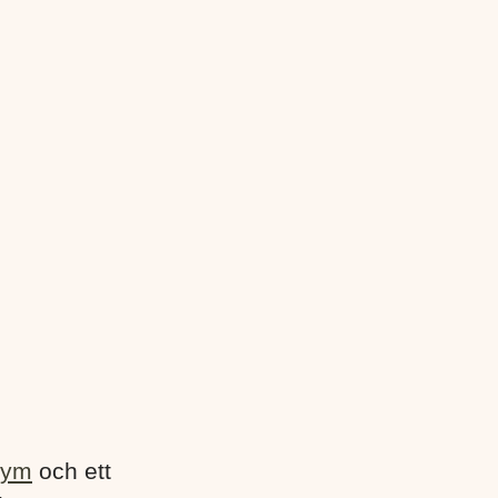
gym
och ett