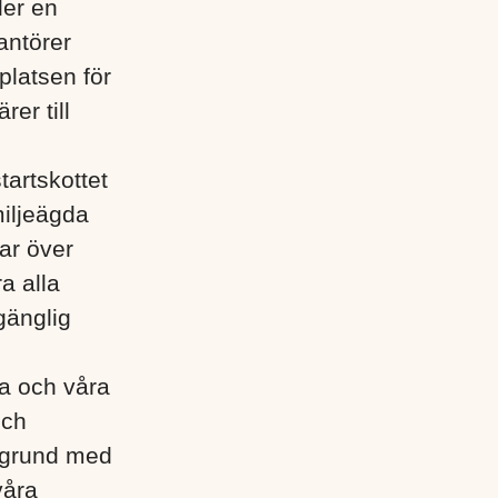
der en
antörer
platsen för
rer till
tartskottet
miljeägda
ar över
a alla
gänglig
lla och våra
och
egrund med
våra