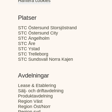
Hantera cookies
Platser
STC Östersund Storsjöstrand
STC Östersund City
STC Ängelholm
STC Åre
STC Ystad
STC Trelleborg
STC Sundsvall Norra Kajen
Avdelningar
Lease & Etablering
Sälj- och driftavdelning
Produktavdelning
Region Väst
Region Öst/Norr
Region syd