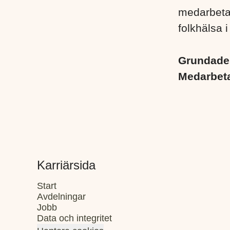
medarbetare
folkhälsa i
Grundad
Medarbet
Karriärsida
Start
Avdelningar
Jobb
Data och integritet