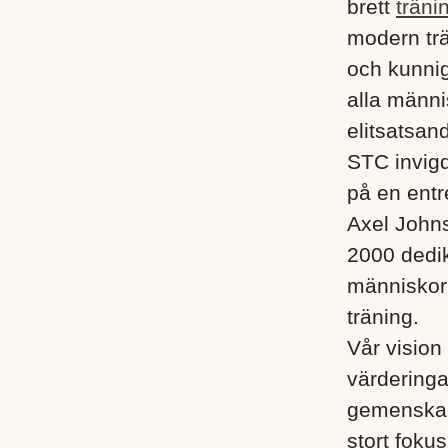
brett
träni
modern trä
och kunnig
alla männis
elitsatsand
STC invigd
på en entr
Axel John
2000 dedik
människor i
träning.
Vår vision 
värderinga
gemenskap
stort foku