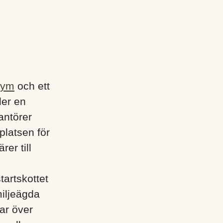
gym
och ett
der en
antörer
platsen för
rer till
tartskottet
miljeägda
ar över