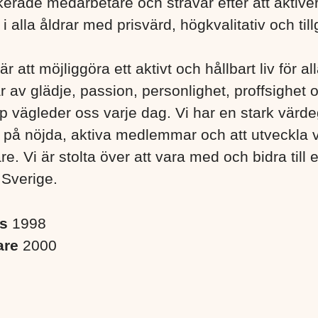
erade medarbetare och strävar efter att aktiver
 alla åldrar med prisvärd, högkvalitativ och till
är att möjliggöra ett aktivt och hållbart liv för a
r av glädje, passion, personlighet, proffsighet 
 vägleder oss varje dag. Vi har en stark värd
s på nöjda, aktiva medlemmar och att utveckla 
. Vi är stolta över att vara med och bidra till 
 Sverige. ​
es
1998
are
2000