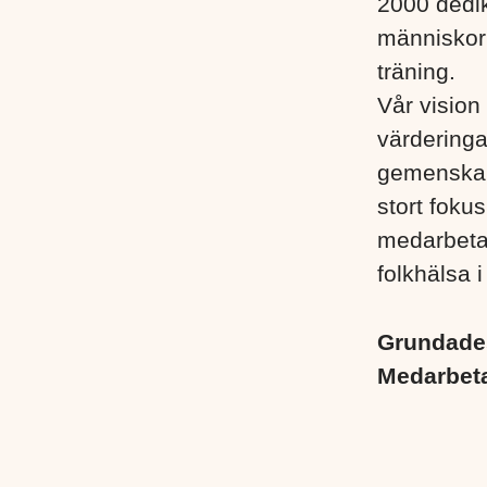
2000 dedik
människor i
träning.
Vår vision 
värderinga
gemenskap
stort foku
medarbetare
folkhälsa i
Grundad
Medarbet