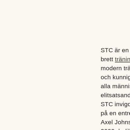
STC är en
brett
träni
modern trä
och kunnig
alla männis
elitsatsand
STC invigd
på en entr
Axel John