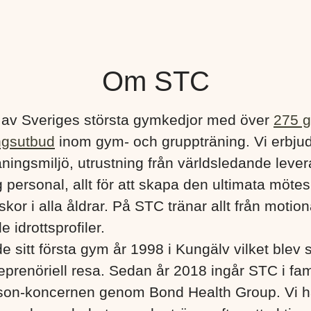
Om STC
 av Sveriges största gymkedjor med över
275 
ngsutbud
inom gym- och gruppträning. Vi erbju
ningsmiljö, utrustning från världsledande lever
 personal, allt för att skapa den ultimata mötes
kor i alla åldrar. På STC tränar allt från motionä
e idrottsprofiler.
e sitt första gym år 1998 i Kungälv vilket blev s
eprenöriell resa. Sedan år 2018 ingår STC i fa
son-koncernen genom Bond Health Group. Vi h