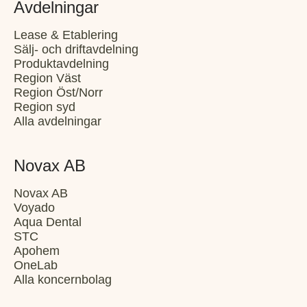
Avdelningar
Lease & Etablering
Sälj- och driftavdelning
Produktavdelning
Region Väst
Region Öst/Norr
Region syd
Alla avdelningar
Novax AB
Novax AB
Voyado
Aqua Dental
STC
Apohem
OneLab
Alla koncernbolag