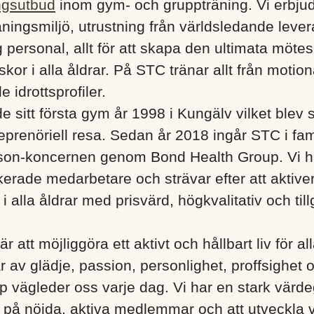
ngsutbud
inom gym- och gruppträning. Vi erbju
ningsmiljö, utrustning från världsledande lever
 personal, allt för att skapa den ultimata mötes
kor i alla åldrar. På STC tränar allt från motionä
e idrottsprofiler.
e sitt första gym år 1998 i Kungälv vilket blev s
eprenöriell resa. Sedan år 2018 ingår STC i fa
son-koncernen genom Bond Health Group. Vi h
erade medarbetare och strävar efter att aktiver
 alla åldrar med prisvärd, högkvalitativ och till
är att möjliggöra ett aktivt och hållbart liv för a
r av glädje, passion, personlighet, proffsighet 
 vägleder oss varje dag. Vi har en stark värd
s på nöjda, aktiva medlemmar och att utveckla 