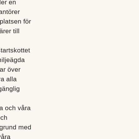
der en
antörer
platsen för
rer till
tartskottet
miljeägda
ar över
a alla
gänglig
lla och våra
och
egrund med
våra