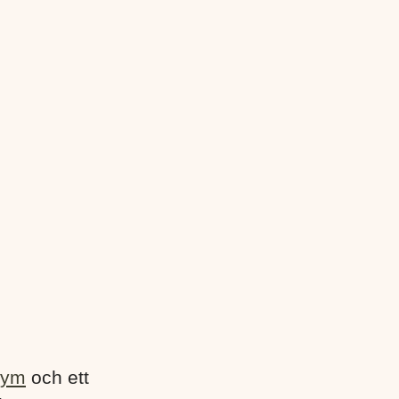
gym
och ett