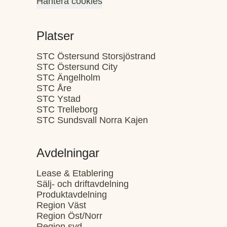
Hantera cookies
Platser
STC Östersund Storsjöstrand
STC Östersund City
STC Ängelholm
STC Åre
STC Ystad
STC Trelleborg
STC Sundsvall Norra Kajen
Avdelningar
Lease & Etablering
Sälj- och driftavdelning
Produktavdelning
Region Väst
Region Öst/Norr
Region syd