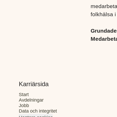
medarbetare
folkhälsa i
Grundad
Medarbet
Karriärsida
Start
Avdelningar
Jobb
Data och integritet