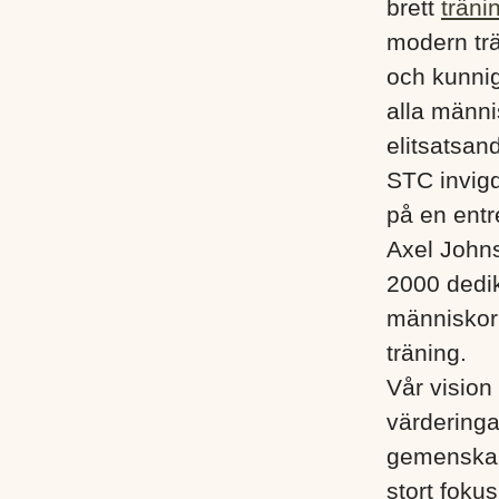
brett
träni
modern trä
och kunnig
alla männis
elitsatsand
STC invigd
på en entr
Axel John
2000 dedik
människor i
träning.
Vår vision 
värderinga
gemenskap
stort foku