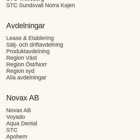
STC Sundsvall Norra Kajen
Avdelningar
Lease & Etablering
Sälj- och driftavdelning
Produktavdelning
Region Väst
Region Öst/Norr
Region syd
Alla avdelningar
Novax AB
Novax AB
Voyado
Aqua Dental
STC
Apohem