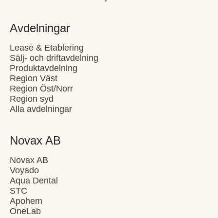
Avdelningar
Lease & Etablering
Sälj- och driftavdelning
Produktavdelning
Region Väst
Region Öst/Norr
Region syd
Alla avdelningar
Novax AB
Novax AB
Voyado
Aqua Dental
STC
Apohem
OneLab