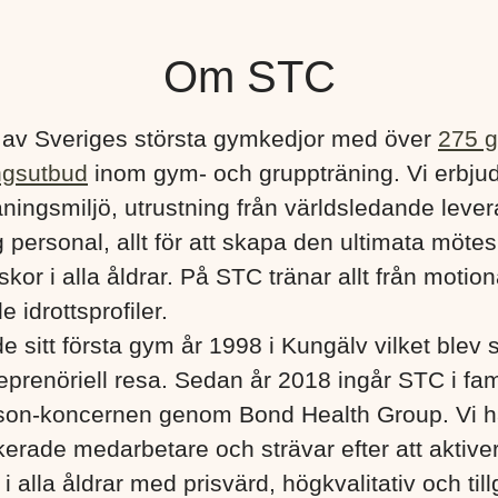
Om STC
 av Sveriges största gymkedjor med över
275 
ngsutbud
inom gym- och gruppträning. Vi erbju
ningsmiljö, utrustning från världsledande lever
 personal, allt för att skapa den ultimata mötes
kor i alla åldrar. På STC tränar allt från motionä
e idrottsprofiler.
e sitt första gym år 1998 i Kungälv vilket blev s
eprenöriell resa. Sedan år 2018 ingår STC i fa
son-koncernen genom Bond Health Group. Vi h
erade medarbetare och strävar efter att aktiver
 alla åldrar med prisvärd, högkvalitativ och till