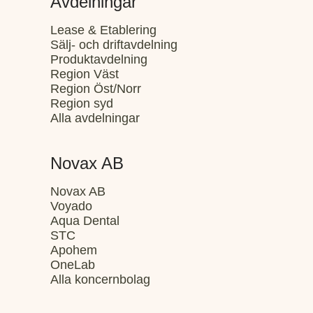
Avdelningar
Lease & Etablering
Sälj- och driftavdelning
Produktavdelning
Region Väst
Region Öst/Norr
Region syd
Alla avdelningar
Novax AB
Novax AB
Voyado
Aqua Dental
STC
Apohem
OneLab
Alla koncernbolag