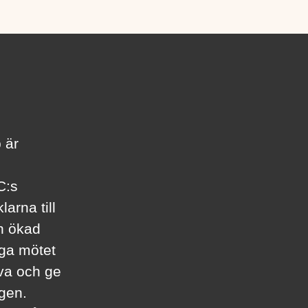
 är
C:s
arna till
en ökad
iga mötet
rva och ge
agen.