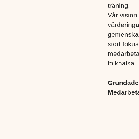
träning.
Vår vision 
värderinga
gemenskap
stort foku
medarbetare
folkhälsa i
Grundad
Medarbet