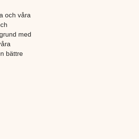
lla och våra
och
egrund med
våra
en bättre