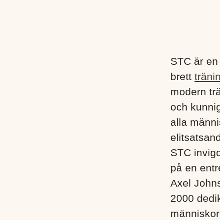
STC är en
brett
träni
modern trä
och kunnig
alla männis
elitsatsand
STC invigd
på en entr
Axel John
2000 dedik
människor i