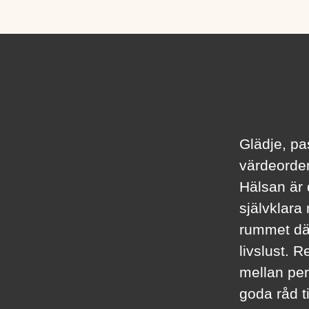
Glädje, pa
värdeorden
Hälsan är d
självklara
rummet där
livslust. 
mellan per
goda råd t