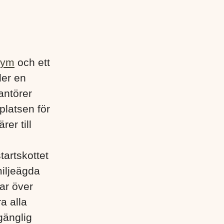
gym
och ett
der en
antörer
platsen för
rer till
tartskottet
miljeägda
ar över
a alla
gänglig