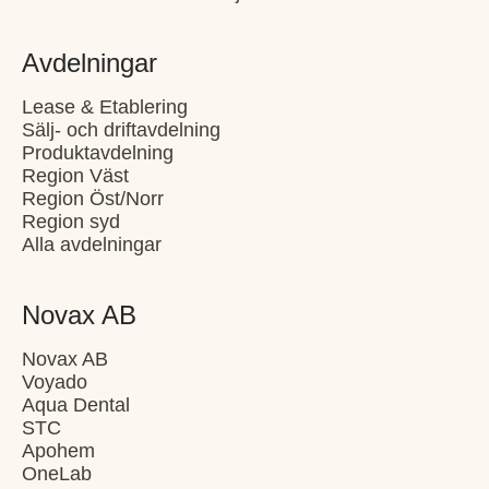
Avdelningar
Lease & Etablering
Sälj- och driftavdelning
Produktavdelning
Region Väst
Region Öst/Norr
Region syd
Alla avdelningar
Novax AB
Novax AB
Voyado
Aqua Dental
STC
Apohem
OneLab