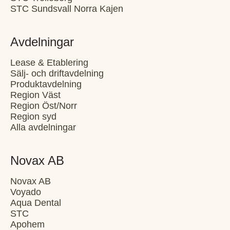
STC Sundsvall Norra Kajen
Avdelningar
Lease & Etablering
Sälj- och driftavdelning
Produktavdelning
Region Väst
Region Öst/Norr
Region syd
Alla avdelningar
Novax AB
Novax AB
Voyado
Aqua Dental
STC
Apohem