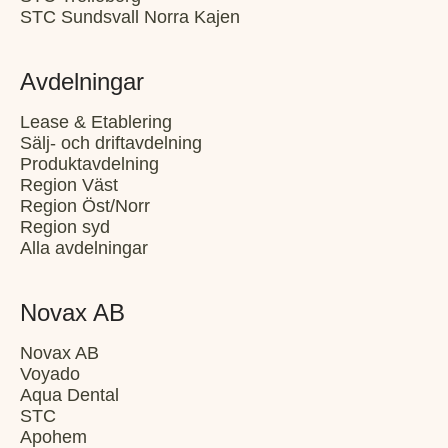
STC Sundsvall Norra Kajen
Avdelningar
Lease & Etablering
Sälj- och driftavdelning
Produktavdelning
Region Väst
Region Öst/Norr
Region syd
Alla avdelningar
Novax AB
Novax AB
Voyado
Aqua Dental
STC
Apohem