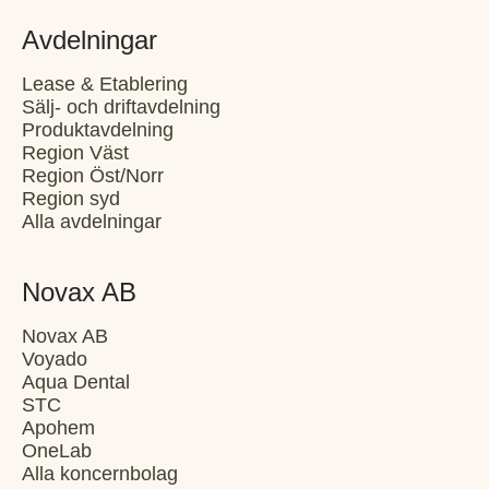
Avdelningar
Lease & Etablering
Sälj- och driftavdelning
Produktavdelning
Region Väst
Region Öst/Norr
Region syd
Alla avdelningar
Novax AB
Novax AB
Voyado
Aqua Dental
STC
Apohem
OneLab
Alla koncernbolag