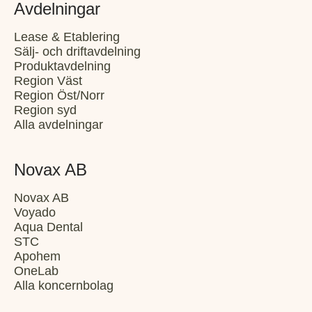
Avdelningar
Lease & Etablering
Sälj- och driftavdelning
Produktavdelning
Region Väst
Region Öst/Norr
Region syd
Alla avdelningar
Novax AB
Novax AB
Voyado
Aqua Dental
STC
Apohem
OneLab
Alla koncernbolag