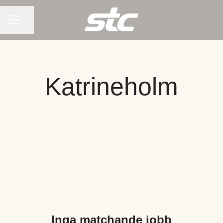
KARRIÄRMENY
Dela sidan
Katrineholm
Inga matchande jobb