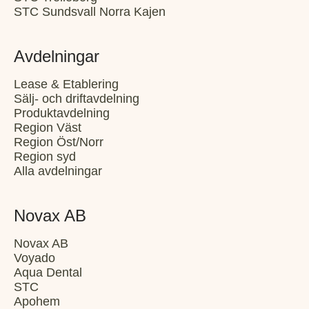
STC Sundsvall Norra Kajen
Avdelningar
Lease & Etablering
Sälj- och driftavdelning
Produktavdelning
Region Väst
Region Öst/Norr
Region syd
Alla avdelningar
Novax AB
Novax AB
Voyado
Aqua Dental
STC
Apohem