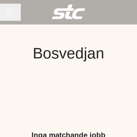
KARRIÄRMENY
Dela sidan
Bosvedjan
Inga matchande jobb