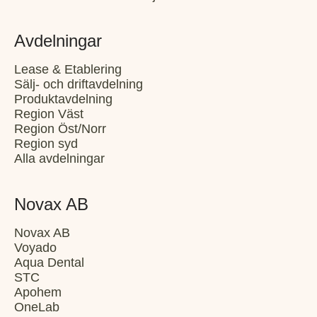
Avdelningar
Lease & Etablering
Sälj- och driftavdelning
Produktavdelning
Region Väst
Region Öst/Norr
Region syd
Alla avdelningar
Novax AB
Novax AB
Voyado
Aqua Dental
STC
Apohem
OneLab