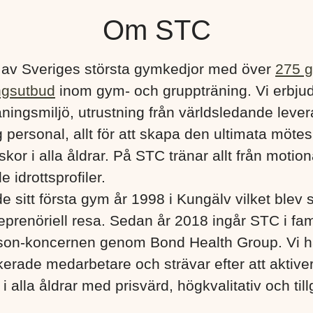
Om STC
 av Sveriges största gymkedjor med över
275 
ngsutbud
inom gym- och gruppträning. Vi erbju
ningsmiljö, utrustning från världsledande lever
 personal, allt för att skapa den ultimata mötes
kor i alla åldrar. På STC tränar allt från motionä
e idrottsprofiler.
e sitt första gym år 1998 i Kungälv vilket blev s
eprenöriell resa. Sedan år 2018 ingår STC i fa
son-koncernen genom Bond Health Group. Vi h
erade medarbetare och strävar efter att aktiver
 alla åldrar med prisvärd, högkvalitativ och till