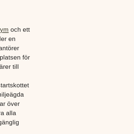
gym
och ett
der en
antörer
platsen för
rer till
tartskottet
miljeägda
ar över
a alla
gänglig