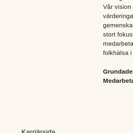
Vår vision 
värderinga
gemenskap
stort foku
medarbetare
folkhälsa i
Grundad
Medarbet
Karriärsida