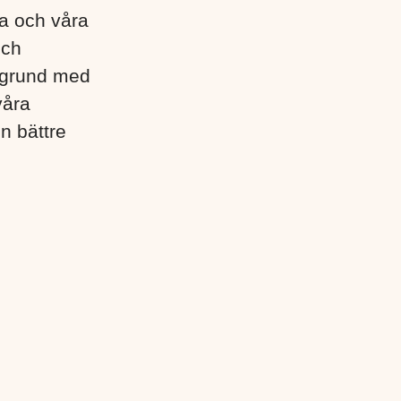
lla och våra
och
egrund med
våra
en bättre