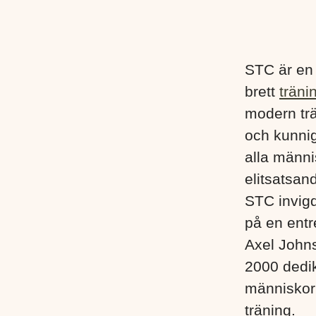
STC är en
brett
träni
modern trä
och kunnig
alla männis
elitsatsand
STC invigd
på en entr
Axel John
2000 dedik
människor i
träning.